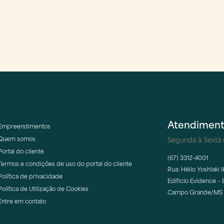
Atendimen
Empreendimentos
Quem somos
Segunda à Sexta d
Portal do cliente
(67) 3312-4001
Termos e condições de uso do portal do cliente
Rua: Hélio Yoshiaki Ik
Política de privacidade
Edíficio Evidence – 
Política de Utilização de Cookies
Campo Grande/MS 
Entre em contato