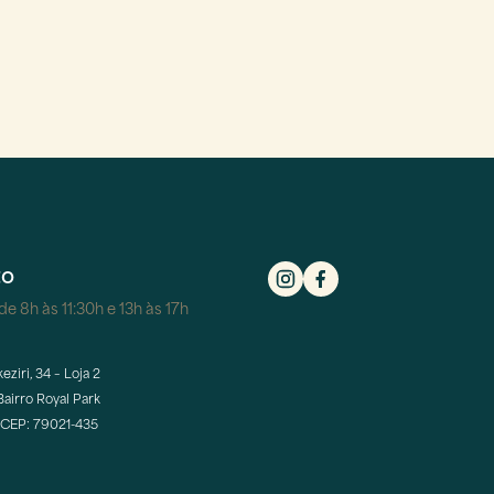
to
e 8h às 11:30h e 13h às 17h
eziri, 34 – Loja 2
Bairro Royal Park
CEP: 79021-435